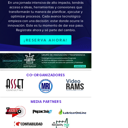
En una jornada intensiva de alto impacto, tendrás
acceso a ideas, herramientas y conexiones que
transformarán tu manera de planificar, ejecutar y
optimizar procesos.
Cada avance tecnológico
empieza con una decisión: estar donde ocurre la
innovación. Este es tu momento de dar ese paso.
Regístrate ahora y sé parte del cambio.
¡RESERVA AHORA!
CO-ORGANIZADORES
MEDIA PARTNERS