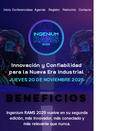
Contacto
Inicio
Conferencistas
Agenda
Registro
Patrocinio
Innovación y Confiabilidad
para
la Nueva Era Industrial
JUEVES 20 DE NOVIEMBRE 2025
BENEFICIOS
BENEFICIOS
Ingenium RAMS 2025 vuelve en su segunda
edición, más innovador, más conectado y
más relevante que nunca.